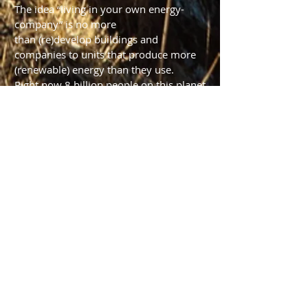
The idea “living in your own energy-
company” is no more
than (re)develop buildings and
companies to units that produce more
(renewable) energy than they use.
Right now 8 billion people on this planet
use more energy and produce more
waste than the planet can bear. The
result is a climate change that threatens
out future. At the same time we need to
understand that at this moment
waste=energy and energy=waste. The
solution is complex, but Step 1 is clear:
stop burning fossile energy.
In the 20th century each individual is
able to choose his own smartphone,
clothing-style, home, transport. Next
step is (or shoudl be): their own energy
source. Individual, renewable energy in
a small grid. This is the reason why