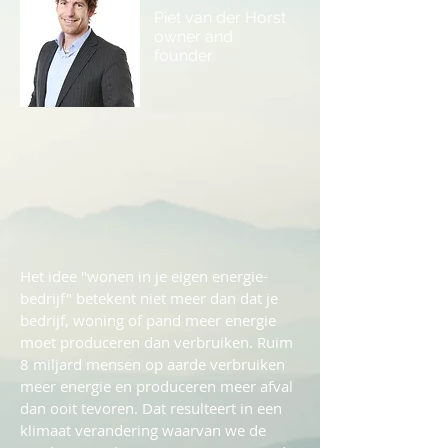
Piet van der Horst
owner and
founder
Het idee "wonen in je eigen energie-
bedrijf" betekent niet meer dan dat je
bedrijf, woning of pand meer energie
moet produceren dan verbruiken. Ruim
8 miljard mensen op aarde verbruiken
meer energie en produceren meer afval
dan ooit tevoren. Dat resulteert in een
klimaat verandering waarvan we de