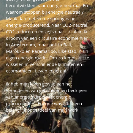
herontwikklen naar energie-neutraal. En
waarom stoppen bij energie-neutraal?
Maak dan meteen de sprong naar
energie-producerend. Naar CO2-neutral,
CO2-reduceren en ze;fs naar circulair. Ik
droom van een circulaire economie hier
in Amsterdam, maar ook in Bali,
Marokko en Paramaribo. Elke stad in z'n
eigen energie-markt. Om zo kennis uit te
wisselen in verschillende klimaten en
ecomomieen. Leven en leren!
Ik heb mijn leven gewijd aan het
veranderen van gebouwen en bedrijven
van energie-slurpers tot energie-
procuceerders. Energie was altijd een
belangrijk onderdeel van mijn werk.