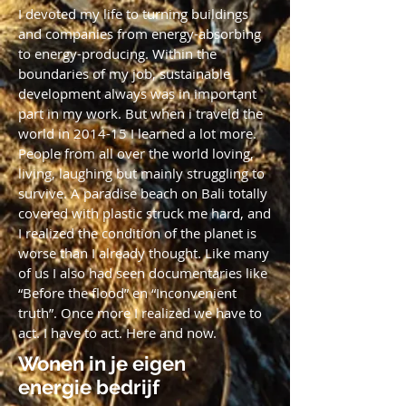
I devoted my life to turning buildings
and companies from energy-absorbing
to energy-producing.
Within the
boundaries of my job, sustainable
development always was in important
part in my work. But when i traveld the
world in 2014-15 I learned a lot more.
People from all over the world loving,
living, laughing but mainly struggling to
survive. A paradise beach on Bali totally
covered with plastic struck me hard, and
I realized the condition of the planet is
worse than I already thought. Like many
of us I also had seen documentaries like
“Before the flood” en “Inconvenient
truth”. Once more I realized we have to
act. I have to act. Here and now.
Wonen in je eigen
energie bedrijf