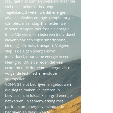
resultaat niet kunnen overzien, maar die
wel onze toekomst bedreigt.
Tegelijkertijd weten we dat energie =
afval en afval=is energie. Deoplossing is
complex, maar stap 1 is helder: we
moeten stoppen met fossiele energie.
In de 20e eeuw kan iedereen individueel
kieven voor een eigen smartphone,
kleding(stijl), huis, transport. Volgende
stap is de eigen energie-bron:
individueel, duurzame energie in een
klein-grid. Dit is de reden dat veel
economen de duurzame energie als de
volgende technische revolutie
voorspellen.
VDH-VG helpt bedrijven en gebouwen
die slag te maken: investeren in
bewustzijn, in lokaal klein-grid energie-
netwerken, in samenwerking met
partners om energie verslindende
bedrijven en gebouwen te